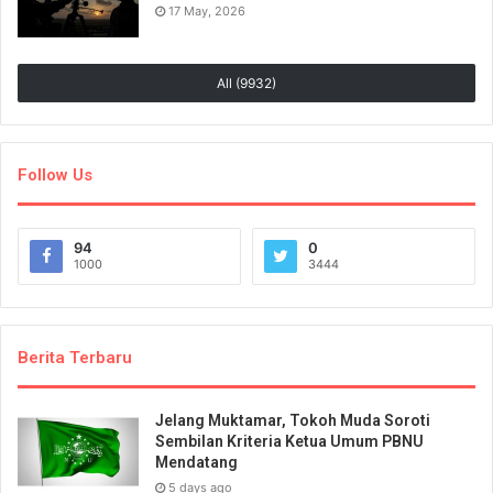
17 May, 2026
All (9932)
Follow Us
94
0
1000
3444
Berita Terbaru
Jelang Muktamar, Tokoh Muda Soroti
Sembilan Kriteria Ketua Umum PBNU
Mendatang
5 days ago