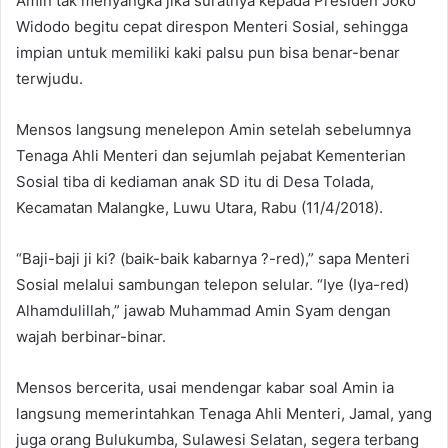
Amin tak menyangka jika suratnya kepada Presiden Joko
Widodo begitu cepat direspon Menteri Sosial, sehingga
impian untuk memiliki kaki palsu pun bisa benar-benar
terwjudu.
Mensos langsung menelepon Amin setelah sebelumnya
Tenaga Ahli Menteri dan sejumlah pejabat Kementerian
Sosial tiba di kediaman anak SD itu di Desa Tolada,
Kecamatan Malangke, Luwu Utara, Rabu (11/4/2018).
“Baji-baji ji ki? (baik-baik kabarnya ?-red),” sapa Menteri
Sosial melalui sambungan telepon selular. “Iye (Iya-red)
Alhamdulillah,” jawab Muhammad Amin Syam dengan
wajah berbinar-binar.
Mensos bercerita, usai mendengar kabar soal Amin ia
langsung memerintahkan Tenaga Ahli Menteri, Jamal, yang
juga orang Bulukumba, Sulawesi Selatan, segera terbang