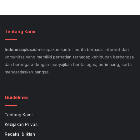
Tentang Kami
Indonesiaplus.id
merupakan kantor berita berbasis internet dari
komunitas yang memiliki perhatian terhadap kehidupan berbangsa
dan bernegara dengan menyajikan berita lugas, berimbang, serta
mencerdaskan bangsa.
SEO lessons in Austin and its particular outlying regions can help
your small business stand out exam gst from the opposition and
Guidelines
ensure being successful now for years to come. This implies a
sophisticated using SEO, or possibly search engine optimization.
Tentang Kami
Since the artwork of WEBSITE SEO is always adjusting, it's difficult
Kebijakan Privasi
to know what your internet-site needs aid exam 500-551 and who
might be capable of executing what is important. Midas Web WEB
Redaksi & Iklan