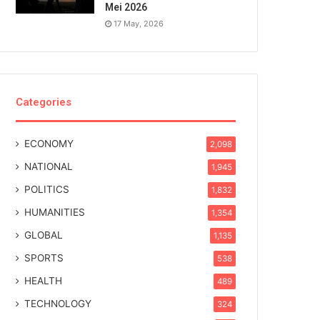
Mei 2026
17 May, 2026
Categories
ECONOMY
2,098
NATIONAL
1,945
POLITICS
1,832
HUMANITIES
1,354
GLOBAL
1,135
SPORTS
538
HEALTH
489
TECHNOLOGY
324