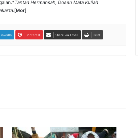
galan.*
Tantan Hermansah, Dosen Mata Kuliah
akarta
.[
Mor
]
LinkedIn
Pinterest
Share via Email
Print