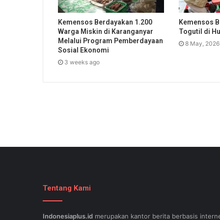
Kemensos Berdayakan 1.200
Kemensos B
Warga Miskin di Karanganyar
Togutil di H
Melalui Program Pemberdayaan
8 May, 2026
Sosial Ekonomi
3 weeks ago
Tentang Kami
Indonesiaplus.id
merupakan kantor berita berbasis interne