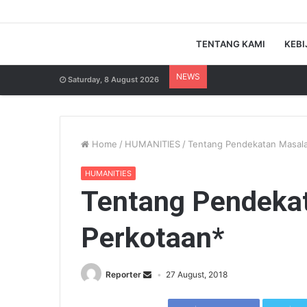
TENTANG KAMI
KEBI
NEWS
Saturday, 8 August 2026
Home
/
HUMANITIES
/
Tentang Pendekatan Masal
HUMANITIES
Tentang Pendeka
Perkotaan*
Reporter
27 August, 2018