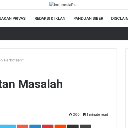
JAKAN PRIVASI
REDAKSI & IKLAN
PANDUAN SIBER
DISCLAI
ah Perkotaan*
tan Masalah
300
1 minute read
Google+
LinkedIn
Pinterest
Reddit
Share via Email
Print