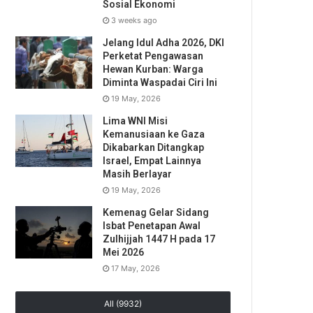
Sosial Ekonomi
3 weeks ago
Jelang Idul Adha 2026, DKI
Perketat Pengawasan
Hewan Kurban: Warga
Diminta Waspadai Ciri Ini
19 May, 2026
Lima WNI Misi
Kemanusiaan ke Gaza
Dikabarkan Ditangkap
Israel, Empat Lainnya
Masih Berlayar
19 May, 2026
Kemenag Gelar Sidang
Isbat Penetapan Awal
Zulhijjah 1447 H pada 17
Mei 2026
17 May, 2026
All (9932)